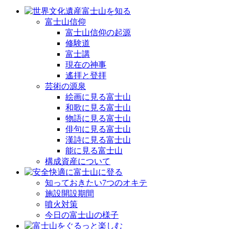
富士山信仰
富士山信仰の起源
修験道
富士講
現在の神事
遙拝と登拝
芸術の源泉
絵画に見る富士山
和歌に見る富士山
物語に見る富士山
俳句に見る富士山
漢詩に見る富士山
能に見る富士山
構成資産について
知っておきたい7つのオキテ
施設開設期間
噴火対策
今日の富士山の様子