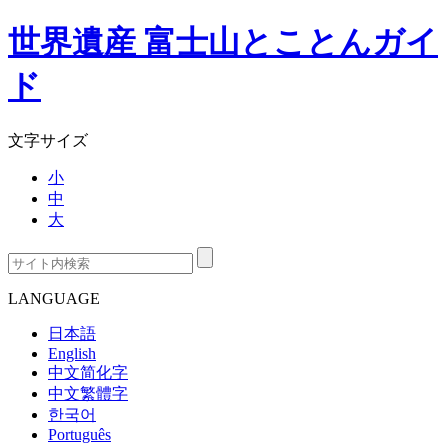
世界遺産 富士山とことんガイ
ド
文字サイズ
小
中
大
LANGUAGE
日本語
English
中文简化字
中文繁體字
한국어
Português