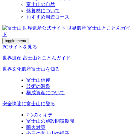
富士山の自然
休養林について
おすすめ周遊コース
toggle menu
PCサイトを見る
世界遺産 富士山とことんガイド
世界文化遺産富士山を知る
富士山信仰
芸術の源泉
構成資産について
安全快適に富士山に登る
7つのオキテ
富士山の施設開設期間
噴火対策
今日の富士山の様子