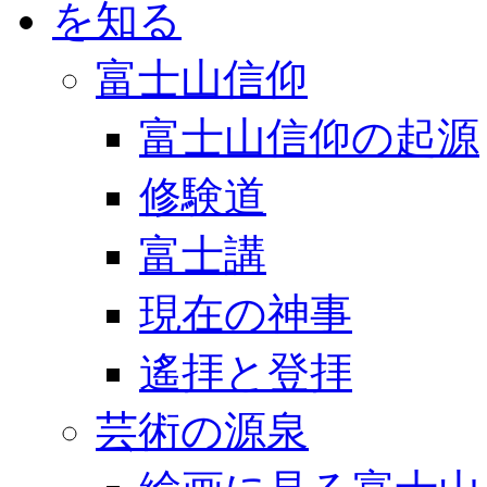
富士山信仰
富士山信仰の起源
修験道
富士講
現在の神事
遙拝と登拝
芸術の源泉