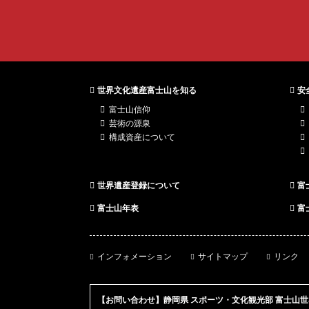
世界文化遺産富士山を知る
安
富士山信仰
芸術の源泉
構成資産について
世界遺産登録について
富
富士山年表
富
世界遺産 富士
インフォメーション
サイトマップ
リンク
山とことんガ
イド
【お問い合わせ】静岡県 スポーツ・文化観光部 富士山