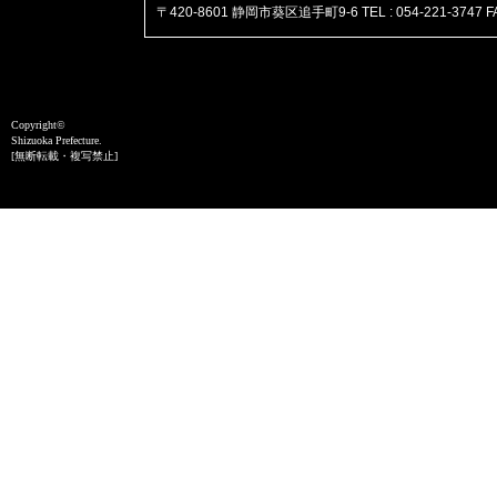
〒420-8601 静岡市葵区追手町9-6 TEL : 054-221-3747 FAX :
Copyright©
Shizuoka Prefecture.
[無断転載・複写禁止]