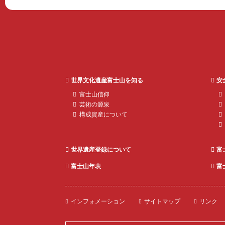
世界文化遺産富士山を知る
安
富士山信仰
芸術の源泉
構成資産について
世界遺産登録について
富
富士山年表
富
世界遺産 富士
インフォメーション
サイトマップ
リンク
山とことんガ
イド