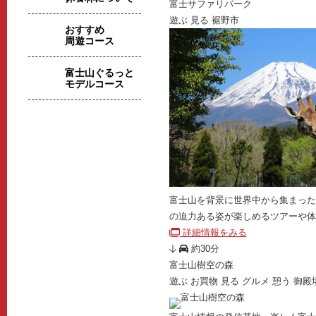
富士サファリパーク
遊ぶ
見る
裾野市
おすすめ
周遊コース
富士山ぐるっと
モデルコース
富士山を背景に世界中から集まった
の迫力ある姿が楽しめるツアーや体
詳細情報をみる
約30分
富士山樹空の森
遊ぶ
お買物
見る
グルメ
憩う
御殿