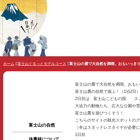
世界遺産 富士山とことんガイド
ホーム
富士山ぐるっとモデルコース
富士山の麓で大自然を満喫。おもいっきり
富士山の麓で大自然を満喫。おもい
富士山麓の自然で遊ぶ！（1泊2日
2日目は 富士山こどもの国、 ス
大迫力の動物たち、広大な公園や雪
富士山麓を遊びつくそう！
富士山をぐるっと楽しむ
こちらのサイトの観光スポットのグ
富士山の自然
（冬はスタッドレスタイヤが必要に
1日目
休養林について