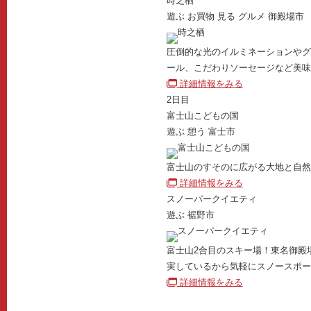
時之栖
遊ぶ
お買物
見る
グルメ
御殿場市
圧倒的な光のイルミネーションやグ
ール、こだわりソーセージなど美味
詳細情報をみる
2日目
富士山こどもの国
遊ぶ
憩う
富士市
富士山のすそのに広がる大地と自然
詳細情報をみる
スノーパークイエティ
遊ぶ
裾野市
富士山2合目のスキー場！東名御殿
実しているから気軽にスノースポー
詳細情報をみる