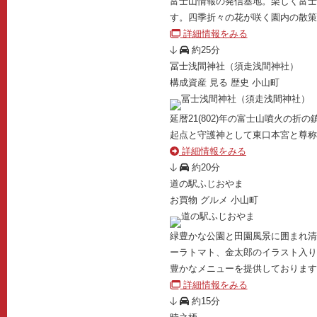
富士山情報の発信基地。楽しく富士
す。四季折々の花が咲く園内の散策
詳細情報をみる
約25分
冨士浅間神社（須走浅間神社）
構成資産
見る
歴史
小山町
延暦21(802)年の富士山噴火の折
起点と守護神として東口本宮と尊称
詳細情報をみる
約20分
道の駅ふじおやま
お買物
グルメ
小山町
緑豊かな公園と田園風景に囲まれ清
ーラトマト、金太郎のイラスト入り
豊かなメニューを提供しております
詳細情報をみる
約15分