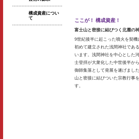
構成資産につい
河口浅間神社 かわぐちあさまじんじ
て
ここが！ 構成資産！
富士山と密接に結びつく北麓の
9世紀後半に起こった噴火を契機
初めて建立された浅間神社であ
います。浅間神社を中心とした
士登拝が大衆化した中世後半か
御師集落として発展を遂げまし
山と密接に結びついた宗教行事
す。