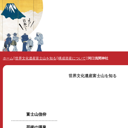
世界遺産 富士山とことんガイド
ホーム
世界文化遺産富士山を知る
構成資産について
河口浅間神社
世界文化遺産富士山を知る
構成資産について 
世界文化遺産富士山を知る
富士山信仰
1
1-1
1-2
1-3
1-4
1-5
1-6
1-7
1-8
1-9
2
芸術の源泉