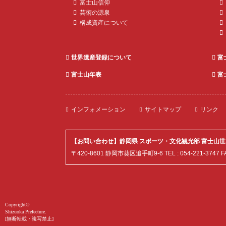
富士山信仰
芸術の源泉
構成資産について
世界遺産登録について
富
富士山年表
富
世界遺産 富士
インフォメーション
サイトマップ
リンク
山とことんガ
イド
【お問い合わせ】静岡県 スポーツ・文化観光部 富士山
〒420-8601 静岡市葵区追手町9-6 TEL : 054-221-3747 FAX :
Copyright©
Shizuoka Prefecture.
[無断転載・複写禁止]