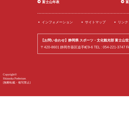
富士山年表
富
世界遺産 富士
インフォメーション
サイトマップ
リンク
山とことんガ
イド
【お問い合わせ】静岡県 スポーツ・文化観光部 富士山
〒420-8601 静岡市葵区追手町9-6 TEL : 054-221-3747 FAX :
Copyright©
Shizuoka Prefecture.
[無断転載・複写禁止]