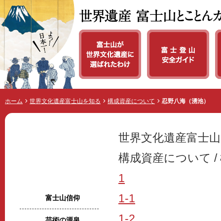
世界遺産 富士山とことんガイド
ホーム
世界文化遺産富士山を知る
構成資産について
忍野八海（湧池）
世界文化遺産富士
構成資産について /
1
世界文化遺産富士山を知る
1-1
富士山信仰
1-2
芸術の源泉