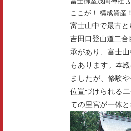
冨士御室浅間神社 
ここが！ 構成資産
富士山中で最古と
吉田口登山道二合
承があり、富士山
もあります。本殿
ましたが、修験や
位置づけられる二
ての里宮が一体と