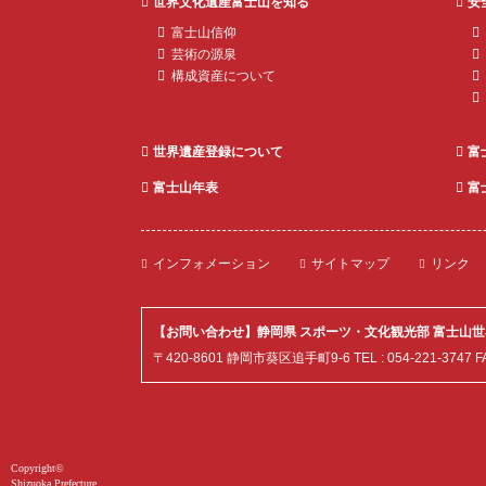
世界文化遺産富士山を知る
安
富士山信仰
芸術の源泉
構成資産について
世界遺産登録について
富
富士山年表
富
世界遺産 富士
インフォメーション
サイトマップ
リンク
山とことんガ
イド
【お問い合わせ】静岡県 スポーツ・文化観光部 富士山
〒420-8601 静岡市葵区追手町9-6 TEL : 054-221-3747 FAX :
Copyright©
Shizuoka Prefecture.