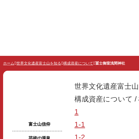
世界遺産 富士山とことんガイド
ホーム
世界文化遺産富士山を知る
構成資産について
冨士御室浅間神社
世界文化遺産富士
構成資産について /
1
世界文化遺産富士山を知る
1-1
富士山信仰
1-2
芸術の源泉